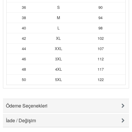
36
S
90
38
M
94
40
L
98
42
XL
102
44
XXL
107
46
3XL
112
48
4XL
117
50
5XL
122
Ödeme Seçenekleri
İade / Değişim