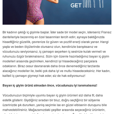
Bir kadının şıklığı iç giyimle başlar. İster sade bir model seçin, isterseniz Fransız
dantelleriyle bezenmiş en özel tasarımları tercih edin; aynaya baktığınızda
hissettiğiniz güzellik, çevrenize öz güven ve pozitif enerji olarak yansır. Hangi
yaşta ve beden ölçülerinde olursanız olun, kendinizle barışıksanız ve
vücudunuzu seviyorsanız, iç çamaşırı seçerken iç sesinize kulak vermeli ve
ruhunuzu özgür bırakmalısınız. Sizin için özenle hazırladığımız bayan iç giyim
modelleri arasında gezinirken, kendinizi iyi hissedeceğiniz parçalara
odaklanın. Biraz cesur davranarak daha önce denemediğiniz tarzlarda
alacağınız modeller ile, belki çok daha iyi ve mutlu hissedeceksiniz. Her kadın,
kaliteli iç çamaşırı giymeyi hak eder, siz de hak ediyorsunuz!
Bayan iç giyim ürünü almadan önce, vücudunuzu iyi tanımalısınız!
Vücudunuzun biçimiyle uyumlu bayan iç giyim ürünleri sizi daha fit, daha
estetik gösterir. Giydiğiniz sıradan bir bluz, doğru seçtiğiniz bir sütyenle
üzerinizde şık dururken, yanlış seçimle ise en güzel elbisenin duruşunu bile
mahvedebilirsiniz. Mağazamızdaki çeşitler arasında seçeceğiniz ürünlerin,