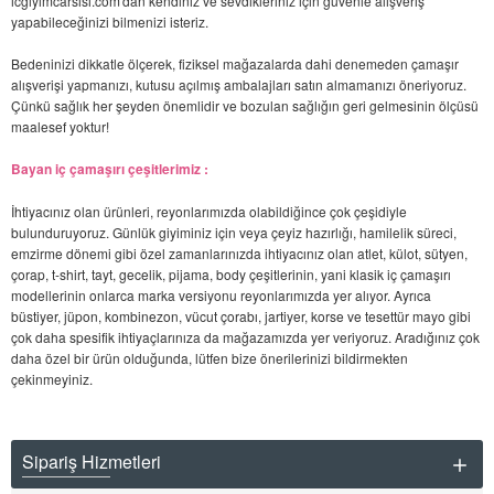
icgiyimcarsisi.com'dan kendiniz ve sevdikleriniz için güvenle alışveriş
yapabileceğinizi bilmenizi isteriz.
Bedeninizi dikkatle ölçerek, fiziksel mağazalarda dahi denemeden çamaşır
alışverişi yapmanızı, kutusu açılmış ambalajları satın almamanızı öneriyoruz.
Çünkü sağlık her şeyden önemlidir ve bozulan sağlığın geri gelmesinin ölçüsü
maalesef yoktur!
Bayan iç çamaşırı çeşitlerimiz :
İhtiyacınız olan ürünleri, reyonlarımızda olabildiğince çok çeşidiyle
bulunduruyoruz. Günlük giyiminiz için veya çeyiz hazırlığı, hamilelik süreci,
emzirme dönemi gibi özel zamanlarınızda ihtiyacınız olan atlet, külot, sütyen,
çorap, t-shirt, tayt, gecelik, pijama, body çeşitlerinin, yani klasik iç çamaşırı
modellerinin onlarca marka versiyonu reyonlarımızda yer alıyor. Ayrıca
büstiyer, jüpon, kombinezon, vücut çorabı, jartiyer, korse ve tesettür mayo gibi
çok daha spesifik ihtiyaçlarınıza da mağazamızda yer veriyoruz. Aradığınız çok
daha özel bir ürün olduğunda, lütfen bize önerilerinizi bildirmekten
çekinmeyiniz.
Sipariş Hizmetleri