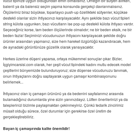
vücut tipinize uygun olduğundan emin olmalısınız. Örneğin bir sütyen alırken,
balenli ya da balensiz seçim yapma konsunda gerçekçi davranmalısınız.
Ölçüleriniz biraz büyükse, toparlayıcı push-up özellikteki sütyenler, küçükse
destekli olanlar sizin ihtiyacınızı karşılayacaktır. Aynı şekilde bazı vücut tipleri
string külota uygunken, bazı vücutların ise pop-up destekli külota ihtiyacı vardır.
Seçeceğiniz korse, tam beden ölçülerinde olmalıdır; ne bir beden eksik, ne bir
beden fazla! Seçiminizi vücudunuzun ihtiyacını karşılayacak şekilde doğru
ürünler arasından yapmanız, size hem hareket özgürlüğü kazandıracak, hem
de aynadaki görüntünüze güzellik olarak yansıyacaktır.
Herkes üzerine düşeni yaparsa, ortaya mükemmel sonuçlar çıkar. Bizler,
İçgiyimcarsisi.com olarak, her çeşit vücut tipindeki kadını mutlu edecek model
çeşitlerini bünyemizde bulunduruyoruz; size düşense vücudunuzu tanımak,
onun ihtiyaçlarını doğru saptayarak uygun çamaşır kombinasyonunu
belirlemek...
İhtiyacınız olan iç çamaşırı ürününü ya da bedenini sayfalarımız arasında
bulamadığınız durumlarda yine sizin yanınızdayız. Lütfen önerilerinizi ya da
taleplerinizi bizimle paylaşmaktan çekinmeyiniz. Çünkü tedarik zincirimiz
müsait olduğu sürece, özel durumlar için gerekirse özel üretim de
gerçekleştirebiliriz.
Bayan iç çamaşırında kalite önemlidir!