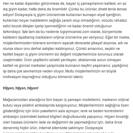
Her ne kadar dışarıdan görünmese de, bayan iç çamaşırlarının kalitesi, en az
dış giyim kadar, hatta daha da önemlidir. Çünkü bu ürünler, direkt tenle temas
ediyor! Dolayısıyla iç giyim ürünlerinde kullanılan kumaşın elyaf içeriğinin,
kullanılan boyar maddelerin sağlığa zararlı olup olmadığının, vücudu rahatsız
edici bozuk dikişler içerip içermediğinin ne kadar önemli olduğunun
farkındayız. İşte tam da bu nedenle icgiyimcarsisi.com olarak, bünyemizde
kalitesini ispatlamış markaların orijinal ürünlerine yer veriyoruz. Eğer bir marka,
müşterilerimizden tolerans sınırlarını aşacak derecede şikayet alıyorsa, adı ne
olursa olsun onu derhal satıştan kaldırıyoruz. Çünkü amacımız, seçkin ve
kaliteli bayan iç giyim ürünlerini siz değerli müşterilerimize sorunsuz olarak
ulaştırmaktır. Ürün çeşitlerini sürekli yenileyen, stoklarında sorun olmayan
kaliteli ve güncel markaları çarşımızda bulmanın keyfini yaşamanız, yaptığımız
işi daha çok sevmemize neden oluyor. Mutlu müşterilerimizin en büyük
motivasyon kaynağımız olduğunu bilmenizi isteriz.
Hijyen, hijyen, hijyen!
Mağazamızdan alacağınız tüm bayan iç çamaşırı modellerini, markanın orijinal
kutulu veya jelatinli ambalajında kargoluyoruz. Müşterilerimizin sağlığına özen
gösterdiğimiz için ürün paketlerini asla açmıyor; renk ve beden kontrollerini
ambalajın üzerindeki barkod bilgileri doğrultusunda yapıyoruz. Hijyen önceliği
olan hassas ürünlerin iade ve değişimini de yapmadığımız için, daha önce
denenmiş hiçbir ürün, internet sitemizde satılmıyor. Dolayısıyla