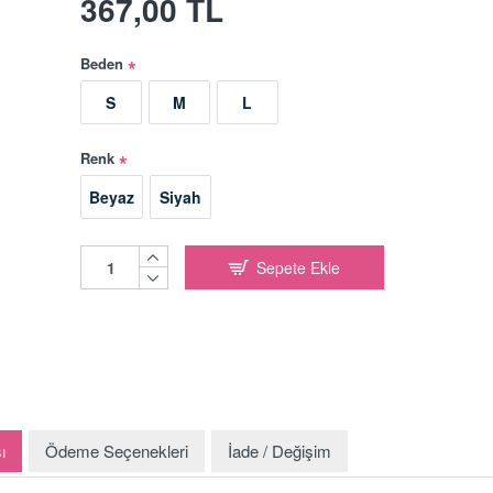
367,00 TL
Beden
S
M
L
Renk
Beyaz
Siyah
Sepete Ekle
ı
Ödeme Seçenekleri
İade / Değişim