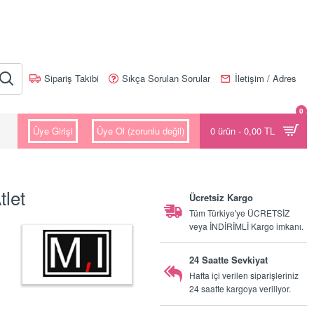
Sipariş Takibi
Sıkça Sorulan Sorular
İletişim / Adres
0
Üye Girişi
Üye Ol (zorunlu değil)
0 ürün - 0,00 TL
tlet
Ücretsiz Kargo
Tüm Türkiye'ye ÜCRETSİZ
veya İNDİRİMLİ Kargo imkanı.
24 Saatte Sevkiyat
Hafta içi verilen siparişleriniz
24 saatte kargoya veriliyor.