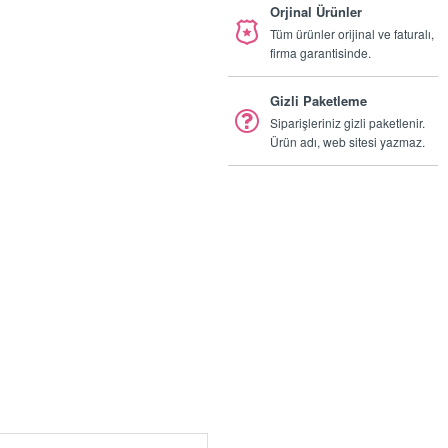
Orjinal Ürünler
Tüm ürünler orijinal ve faturalı,
firma garantisinde.
Gizli Paketleme
Siparişleriniz gizli paketlenir.
Ürün adı, web sitesi yazmaz.